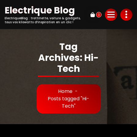
Electrique Blog
0
ElectriqueBlog : trottinette, voiture & gadgets,
tous vos kilowatts d’inspiration en un clic !
Tag
Archives: Hi-
Tech
Home
-
Posts tagged "Hi-
Tech"