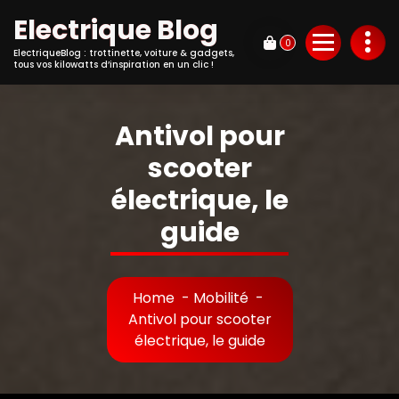
Electrique Blog
0
ElectriqueBlog : trottinette, voiture & gadgets,
tous vos kilowatts d’inspiration en un clic !
Antivol pour
scooter
électrique, le
guide
Home
-
Mobilité
-
Antivol pour scooter
électrique, le guide