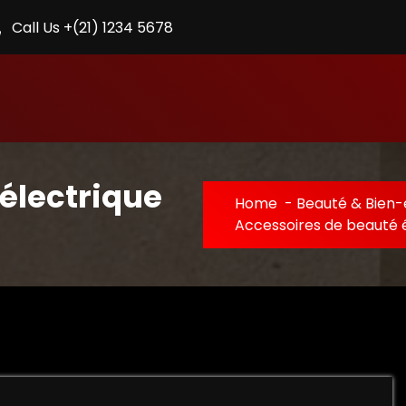
Call Us +(21) 1234 5678
électrique
Home
-
Beauté & Bien-
Accessoires de beauté é