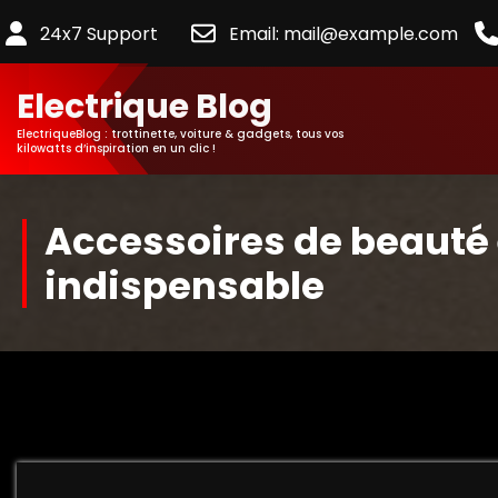
24x7 Support
Email: mail@example.com
Electrique Blog
ElectriqueBlog : trottinette, voiture & gadgets, tous vos
kilowatts d’inspiration en un clic !
Accessoires de beauté 
indispensable