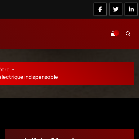
0
être
-
lectrique indispensable