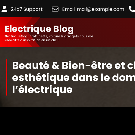
24x7 Support
Email: mail@example.com
Electrique Blog
ElectriqueBlog : trottinette, voiture & gadgets, tous vos
kilowatts d’inspiration en un clic !
Beauté & Bien-être et c
esthétique dans le do
l’électrique