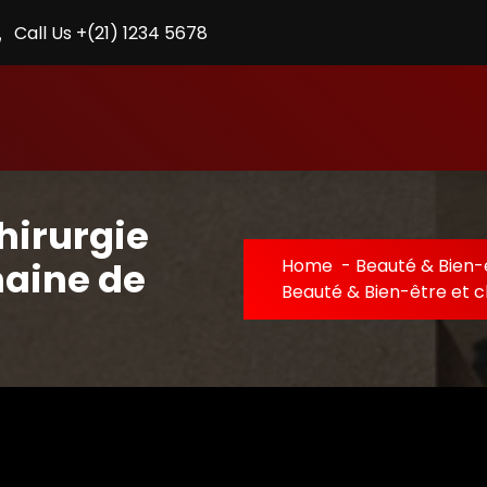
Call Us +(21) 1234 5678
hirurgie
maine de
Home
-
Beauté & Bien-
Beauté & Bien-être et c