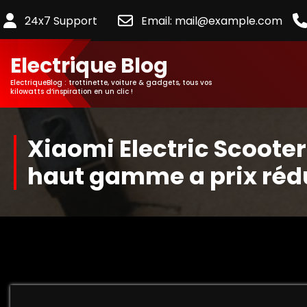
24x7 Support
Email: mail@example.com
Electrique Blog
ElectriqueBlog : trottinette, voiture & gadgets, tous vos
kilowatts d’inspiration en un clic !
Xiaomi Electric Scooter 
haut gamme a prix rédu