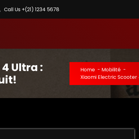
Call Us +(21) 1234 5678
4 Ultra :
Home
-
Mobilité
-
it!
Xiaomi Electric Scooter 