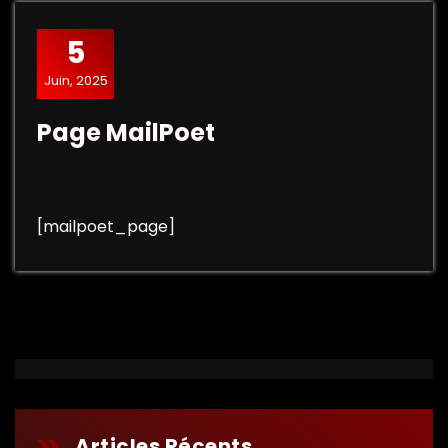
5
Juin, 2025
Page MailPoet
[mailpoet_page]
Articles Récents