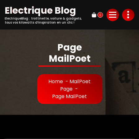
Electrique Blog
0
ElectriqueBlog : trottinette, voiture & gadgets,
tous vos kilowatts d’inspiration en un clic !
Page
MailPoet
Home
-
MailPoet
Page
-
Page MailPoet