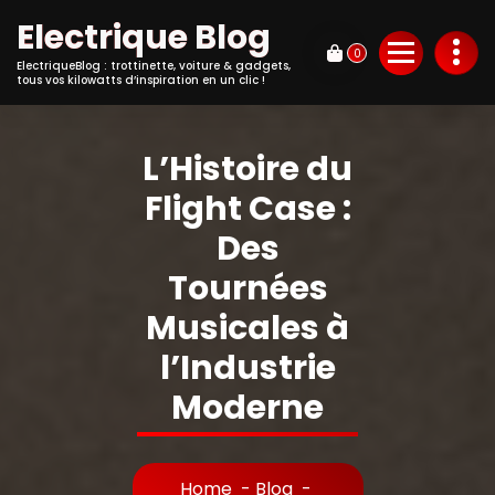
Electrique Blog
0
ElectriqueBlog : trottinette, voiture & gadgets,
tous vos kilowatts d’inspiration en un clic !
L’Histoire du
Flight Case :
Des
Tournées
Musicales à
l’Industrie
Moderne
Home
-
Blog
-