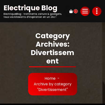
Electrique Blog
0
ElectriqueBlog : trottinette, voiture & gadgets,
tous vos kilowatts d’inspiration en un clic !
Category
Archives:
Divertissem
ent
Home
-
Archive by category
"Divertissement"