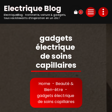
Electrique Blog
0
ElectriqueBlog : trottinette, voiture & gadgets,
tous vos kilowatts d’inspiration en un clic !
gadgets
électrique
de soins
capillaires
Home
-
Beauté &
Bien-être
-
gadgets électrique
de soins capillaires