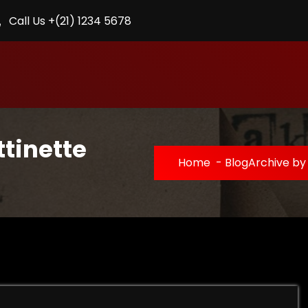
Call Us +(21) 1234 5678
ttinette
Home
-
Blog
Archive by 