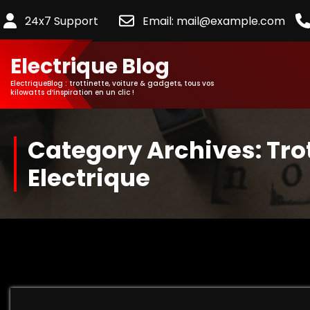
24x7 Support
Email: mail@example.com
Electrique Blog
ElectriqueBlog : trottinette, voiture & gadgets, tous vos
kilowatts d’inspiration en un clic !
Category Archives: Tro
Electrique