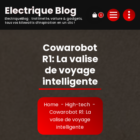
Electrique Blog
0
ElectriqueBlog : trottinette, voiture & gadgets,
tous vos kilowatts d’inspiration en un clic !
Cowarobot
R1: La valise
de voyage
intelligente
Home
-
High-tech
-
Cowarobot R1: La
valise de voyage
intelligente