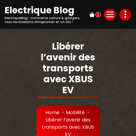
Electrique Blog
0
ElectriqueBlog : trottinette, voiture & gadgets,
tous vos kilowatts d’inspiration en un clic !
Libérer
l’avenir des
transports
avec XBUS
EV
Home
-
Mobilité
-
Libérer l’avenir des
transports avec XBUS
EV