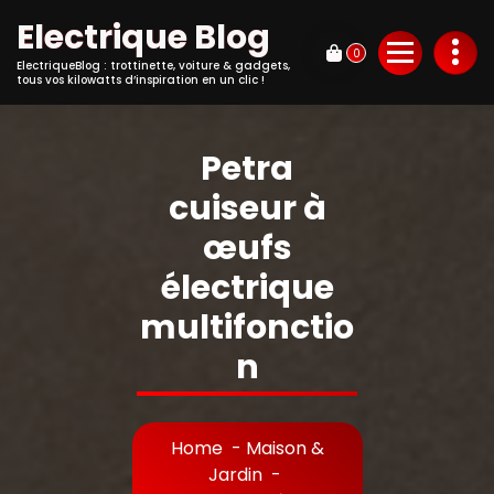
Electrique Blog
0
ElectriqueBlog : trottinette, voiture & gadgets,
tous vos kilowatts d’inspiration en un clic !
Petra
cuiseur à
œufs
électrique
multifonctio
n
Home
-
Maison &
Jardin
-