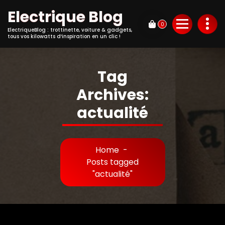
Electrique Blog
0
ElectriqueBlog : trottinette, voiture & gadgets,
tous vos kilowatts d’inspiration en un clic !
Tag
Archives:
actualité
Home
-
Posts tagged
"actualité"