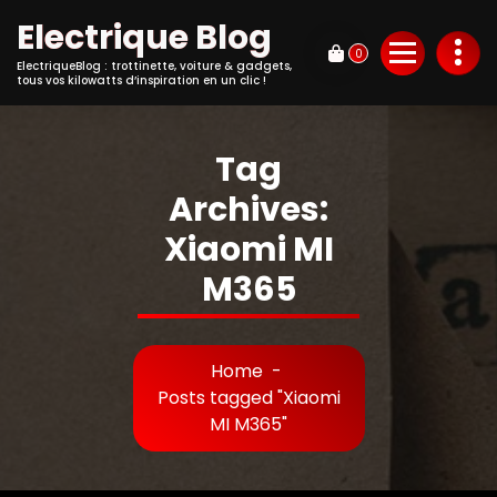
Electrique Blog
0
ElectriqueBlog : trottinette, voiture & gadgets,
tous vos kilowatts d’inspiration en un clic !
Tag
Archives:
Xiaomi MI
M365
Home
-
Posts tagged "Xiaomi
MI M365"